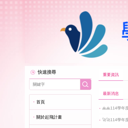
跳
到
主
要
內
容
區
快速搜尋
重要資訊
最新消息
首頁
🙏🙏114
關於起飛計畫
🚀🚀114